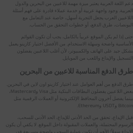
دعم اللغة العربية يعتبر ميزة مهمة للاعبين من البحرين والدول
العربية. وجود واجهة عربية أو خدمة عملاء قادرة على فهم أسئلة
اللاعبين العرب يجعل التجربة أسهل، خاصة عند التعامل مع
البونصات، طرق الدفع، أو خطوات التحقق من الحساب.
حتى إذا لم يكن الموقع عربياً بالكامل، يجب أن تكون القوائم
الأساسية واضحة وسهلة الاستخدام. من الأفضل اختيار كازينو يعمل
بشكل جيد على الهاتف والكمبيوتر، لأن أغلب اللاعبين يفضلون
التسجيل والإيداع واللعب من الموبايل.
طرق الدفع المناسبة للاعبين من البحرين
طرق الدفع من أهم العوامل عند اختيار كازينو اون لاين في البحرين.
بعض اللاعبين يفضلون البطاقات البنكية مثل Visa وMastercard،
بينما يفضل آخرون المحافظ الإلكترونية أو العملات الرقمية مثل
Bitcoin وUSDT وEthereum.
قبل الإيداع، تحقق من الحد الأدنى للإيداع، الحد الأدنى للسحب،
الرسوم المحتملة، والعملات المقبولة داخل الموقع. لا يكفي أن يكون
الإيداع سهلاً؛ الأهم أن تكون عملية السحب واضحة وسريعة قدر