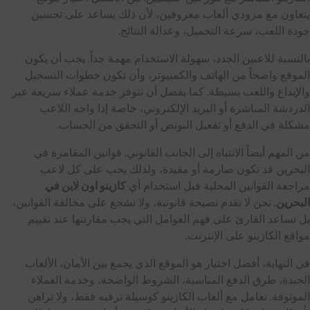
يتعاون مع مزودي ألعاب معروفين، لأن ذلك يساعد على تحسين
جودة اللعب، سرعة التحميل، وعدالة النتائج.
بالنسبة للاعبين الجدد، سهولة الاستخدام مهمة جداً. يجب أن يكون
الموقع واضحاً من الهاتف والكمبيوتر، وأن تكون خطوات التسجيل
والإيداع واللعب بسيطة. كما يفضل أن تتوفر خدمة عملاء سريعة عبر
الدردشة المباشرة أو البريد الإلكتروني، خاصة إذا واجه اللاعب
مشكلة في الدفع أو تفعيل البونص أو التحقق من الحساب.
من المهم أيضاً الانتباه إلى الجانب القانوني. قوانين المقامرة في
البحرين قد تكون صارمة أو مقيدة، ولذلك يجب على كل لاعب
مراجعة القوانين المحلية قبل استخدام أي
كازينو اون لاين في
البحرين
. نحن لا نقدم نصيحة قانونية، ولا نشجع على مخالفة القوانين،
بل نساعد القارئ على فهم العوامل التي يجب مقارنتها عند تقييم
مواقع الكازينو على الإنترنت.
في النهاية، أفضل اختيار هو الموقع الذي يجمع بين الأمان، الألعاب
الجيدة، طرق الدفع المناسبة، الشروط الواضحة، وخدمة العملاء
الموثوقة. تعامل مع ألعاب الكازينو كوسيلة ترفيه فقط، ولا تراهن