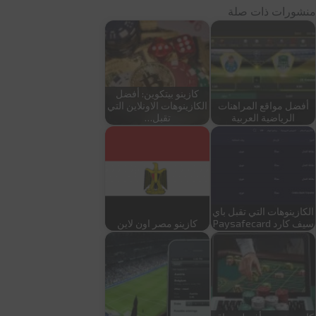
منشورات ذات صلة
كازينو بيتكوين: أفضل
أفضل مواقع المراهنات
الكازينوهات الاونلاين التي
الرياضية العربية
تقبل…
الكازينوهات التي تقبل باي
سيف كارد Paysafecard
كازينو مصر اون لاين