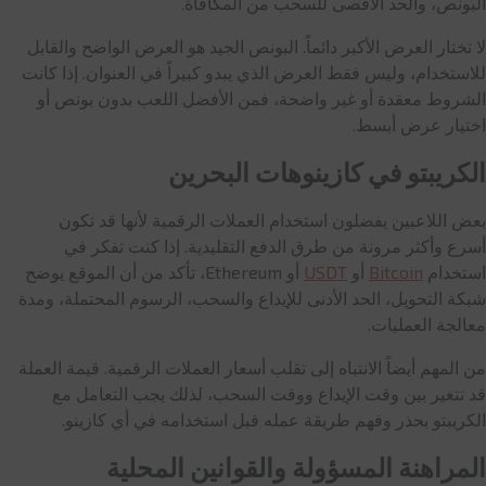
البونص، والحد الأقصى للسحب من المكافأة.
لا تختار العرض الأكبر دائماً. البونص الجيد هو العرض الواضح والقابل
للاستخدام، وليس فقط العرض الذي يبدو كبيراً في العنوان. إذا كانت
الشروط معقدة أو غير واضحة، فمن الأفضل اللعب بدون بونص أو
اختيار عرض أبسط.
الكريبتو في كازينوهات البحرين
بعض اللاعبين يفضلون استخدام العملات الرقمية لأنها قد تكون
أسرع وأكثر مرونة من طرق الدفع التقليدية. إذا كنت تفكر في
استخدام
Bitcoin
أو
USDT
أو Ethereum، تأكد من أن الموقع يوضح
شبكة التحويل، الحد الأدنى للإيداع والسحب، الرسوم المحتملة، ومدة
معالجة العمليات.
من المهم أيضاً الانتباه إلى تقلب أسعار العملات الرقمية. قيمة العملة
قد تتغير بين وقت الإيداع ووقت السحب، لذلك يجب التعامل مع
الكريبتو بحذر وفهم طريقة عمله قبل استخدامه في أي كازينو.
المراهنة المسؤولة والقوانين المحلية