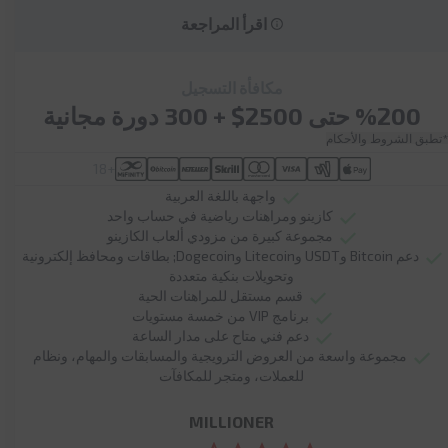
اقرأ المراجعة
مكافأة التسجيل
%200 حتى 2500$ + 300 دورة مجانية
*تطبق الشروط والأحكام
+18
واجهة باللغة العربية
كازينو ومراهنات رياضية في حساب واحد
مجموعة كبيرة من مزودي ألعاب الكازينو
دعم Bitcoin وUSDT وLitecoin وDogecoin; بطاقات ومحافظ إلكترونية
وتحويلات بنكية متعددة
قسم مستقل للمراهنات الحية
برنامج VIP من خمسة مستويات
دعم فني متاح على مدار الساعة
مجموعة واسعة من العروض الترويجية والمسابقات والمهام، ونظام
للعملات، ومتجر للمكافآت
MILLIONER