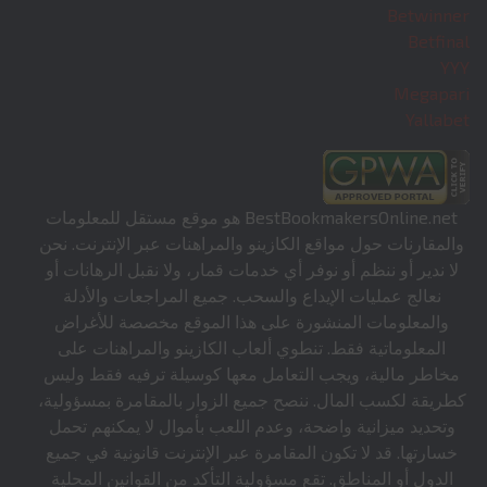
Betwinner
Betfinal
YYY
Megapari
Yallabet
BestBookmakersOnline.net هو موقع مستقل للمعلومات
والمقارنات حول مواقع الكازينو والمراهنات عبر الإنترنت. نحن
لا ندير أو ننظم أو نوفر أي خدمات قمار، ولا نقبل الرهانات أو
نعالج عمليات الإيداع والسحب. جميع المراجعات والأدلة
والمعلومات المنشورة على هذا الموقع مخصصة للأغراض
المعلوماتية فقط. تنطوي ألعاب الكازينو والمراهنات على
مخاطر مالية، ويجب التعامل معها كوسيلة ترفيه فقط وليس
كطريقة لكسب المال. ننصح جميع الزوار بالمقامرة بمسؤولية،
وتحديد ميزانية واضحة، وعدم اللعب بأموال لا يمكنهم تحمل
خسارتها. قد لا تكون المقامرة عبر الإنترنت قانونية في جميع
الدول أو المناطق. تقع مسؤولية التأكد من القوانين المحلية