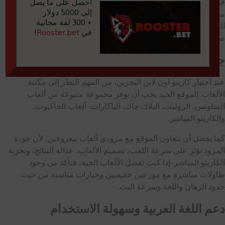
قبل فتح الحساب، راجع القواعد المتعلقة بالإيداع، السحب، التحقق
احصل على ما يصل
إلى
5000 دولار
من الهوية، وإغلاق الحساب. الموقع الموثوق لا يخفي التفاصيل
+
300 لفة مجانية
المهمة، ولا يجعل الوصول إلى شروط البونص أو حدود السحب أمراً
في
Rooster.bet
!
صعباً.
جودة الألعاب ومزودي البرامج
عند اختيار كازينو اون لاين البحرين، من المهم النظر إلى مكتبة
الألعاب. الموقع الجيد يجب أن يوفر مجموعة متنوعة من ألعاب
السلوتس، الروليت، البلاك جاك، الباكارات، ألعاب الجاكبوت،
والكازينو المباشر.
كما يفضل أن يتعاون الموقع مع مزودي ألعاب معروفين، لأن جودة
المزود تؤثر على سرعة اللعب، تصميم الألعاب، عدالة النتائج، وتجربة
الكازينو المباشر. إذا كنت تفضل الألعاب الحية، فتأكد من وجود
طاولات مباشرة مع موزعين حقيقيين وخيارات مناسبة من حيث
حدود الرهان واللغة وسرعة البث.
دعم اللغة العربية وسهولة الاستخدام