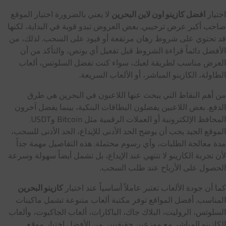
اختيار
افضل كازينو اون لاين البحرين
لا يعني بالضرورة اختيار الموقع
صاحب أكبر عرض ترحيبي. بعض العروض تبدو قوية في البداية، لكنها
قد تحتوي على شروط رهان مرتفعة أو قيود على السحب. لذلك، من
الأفضل دائماً قراءة الشروط قبل تفعيل أي بونص، والتأكد من أن
العرض مناسب لطريقة لعبك، سواء كنت تفضل السلوتس، ألعاب
الطاولة، الكازينو المباشر، أو الألعاب السريعة.
من أهم النقاط التي يبحث عنها اللاعبون في البحرين هي طرق
الدفع. بعض اللاعبين يفضلون البطاقات البنكية، بينما يفضل آخرون
المحافظ الإلكترونية أو العملات الرقمية مثل Bitcoin وUSDT.
الموقع الجيد يجب أن يوضح الحد الأدنى للإيداع، الحد الأدنى للسحب،
مدة معالجة الطلبات، وأي رسوم محتملة. هذه التفاصيل مهمة جداً
لأن تجربة الكازينو لا تنتهي عند الإيداع، بل تشمل أيضاً سهولة وسرعة
الحصول على الأرباح عند طلب السحب.
كما أن جودة الألعاب تعتبر عاملاً أساسياً عند اختيار
كازينو البحرين
المناسب. أفضل المواقع توفر مكتبة ألعاب متنوعة تشمل ماكينات
السلوتس، الروليت، البلاك جاك، الباكارات، ألعاب الجاكبوت، وألعاب
الكازينو المباشر مع موزعين حقيقيين. من الأفضل اختيار موقع